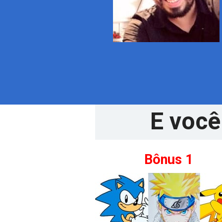
E você
Bônus 1