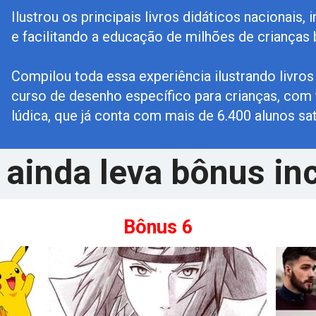
Ilustrou os principais livros didáticos nacionais
e facilitando a educação de milhões de crianças b
Compilou toda essa experiência ilustrando livros i
curso de desenho específico para crianças, com té
lúdica, que já conta com mais de 6.400 alunos sat
 ainda leva bônus inc
Bônus 6