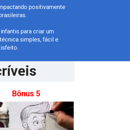
, impactando positivamente 
rasileiras.
nfantis para criar um 
cnica simples, fácil e 
isfeito.
ríveis
Bônus 5