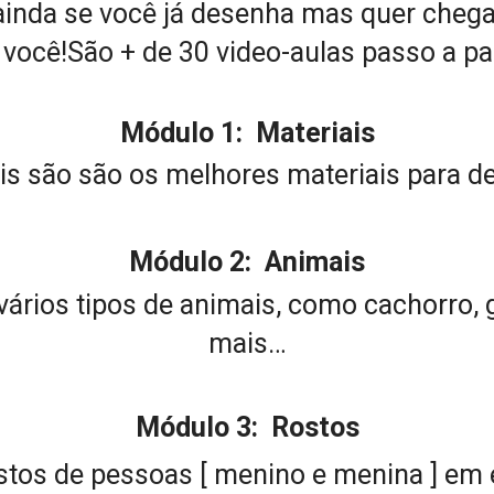
inda se você já desenha mas quer chegar a
 você!São + de 30 video-aulas passo a p
Módulo 1:  Materiais
s são são os melhores materiais para d
Módulo 2:  Animais
ários tipos de animais, como cachorro, g
mais…
Módulo 3:  Rostos
os de pessoas [ menino e menina ] em esti