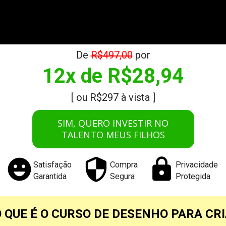
De 
R$497,00
 por
12x de R$28,94
[ ou R$297 à vista ]
SIM, QUERO INVESTIR NO
TALENTO MEUS FILHOS
Satisfação
Compra
Privacidade
Garantida
Segura
Protegida
O QUE É O CURSO DE DESENHO PARA CR