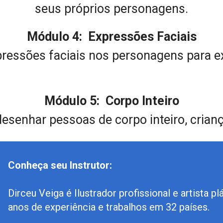
seus próprios personagens.
Módulo 4:  Expressões Faciais
pressões faciais nos personagens para e
Módulo 5:  Corpo Inteiro
esenhar pessoas de corpo inteiro, crianç
Conheça seu Instrutor:
Dirceu Veiga é Ilustrador profissional e artista p
anos de experiência e trabalhos em 32 países.