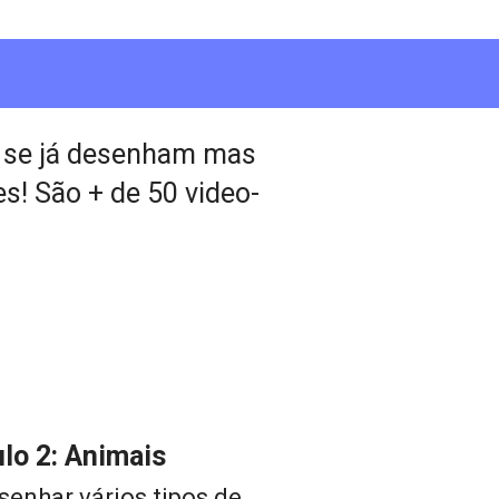
 se já desenham mas 
s! São + de 50 video-
lo 2: Animais
enhar vários tipos de 