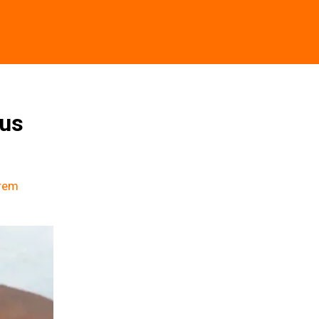
us 
rem 