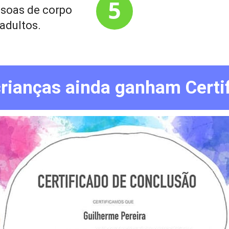
5
soas de corpo 
 adultos.
crianças ainda ganham Certi