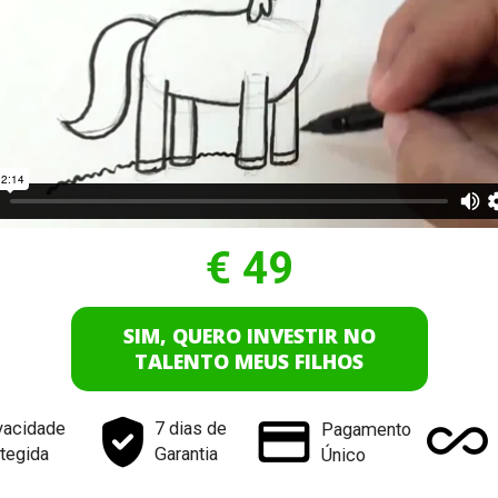
€ 49
SIM, QUERO INVESTIR NO
TALENTO MEUS FILHOS
7 dias de
vacidade
Pagamento
Garantia
tegida
Único