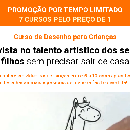
PROMOÇÃO POR TEMPO LIMITADO
7 CURSOS PELO PREÇO DE 1
Curso de Desenho para Crianças
vista no talento artístico dos se
filhos 
sem precisar sair de casa
 online
 em vídeo para 
crianças entre 5 a 12 anos
 aprende
a desenhar 
animais e pessoas
 de maneira fácil e divertida!