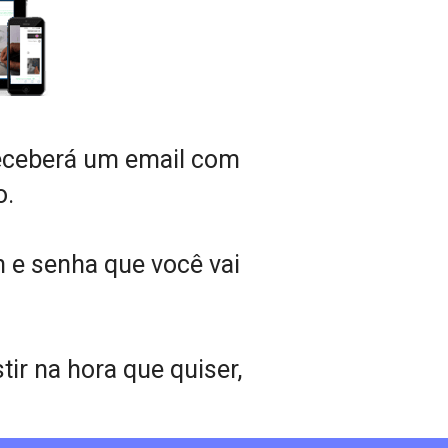
eceberá um email com 
o.
n e senha que você vai 
r na hora que quiser, 