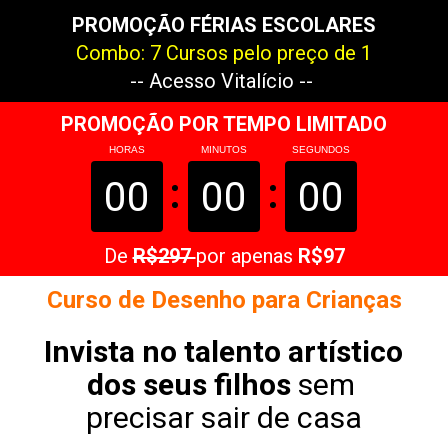
PROMOÇÃO FÉRIAS ESCOLARES
Combo: 7 Cursos pelo preço de 1
-- Acesso Vitalício -- 
PROMOÇÃO POR TEMPO LIMITADO
HORAS
MINUTOS
SEGUNDOS
00
00
00
De 
R$297 
por apenas 
R$97
Curso de Desenho para Crianças
Invista no talento artístico 
dos seus filhos 
sem 
precisar sair de casa