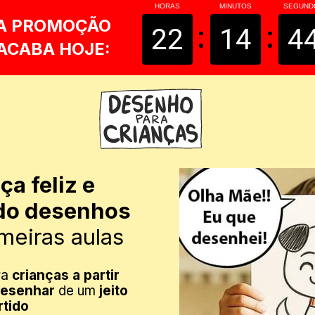
HORAS
MINUTOS
SEGUND
A PROMOÇÃO
22
14
4
ACABA HOJE:
ça feliz e 
do desenhos 
imeiras aulas
ra
 crianças a partir 
desenhar
 de um 
jeito 
rtido