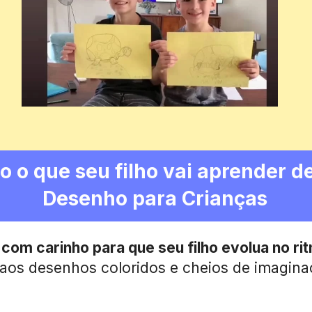
o o que seu filho vai aprender de
Desenho para Crianças
com carinho para que seu filho evolua no ri
 aos desenhos coloridos e cheios de imagina