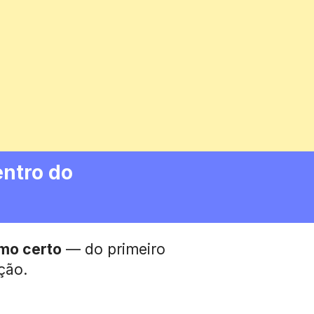
ntro do 
tmo certo
 — do primeiro 
ção.