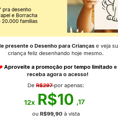
" pra desenho
Papel e Borracha
 20.000 famílias
de presente o Desenho para Crianças 
e veja su
criança feliz desenhando hoje mesmo.
️ 
Aproveite a promoção por tempo limitado 
e 
receba agora o acesso!
De 
R
$297
por apenas:
R$10
,17
12x
ou 
R$99,90
 à vista