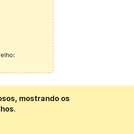
elho:
osos, mostrando os 
nhos
.